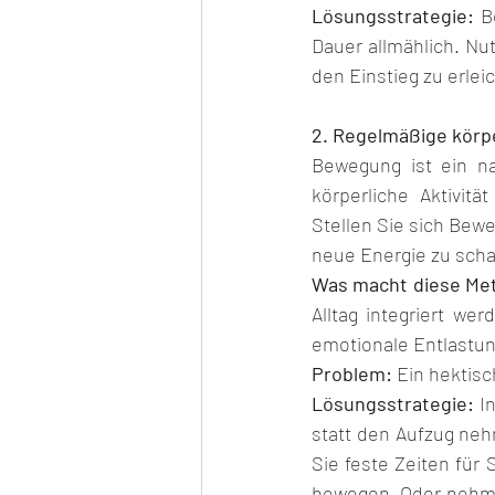
Lösungsstrategie:
 B
Dauer allmählich. Nu
den Einstieg zu erlei
2. Regelmäßige körpe
Bewegung ist ein na
körperliche Aktivit
Stellen Sie sich Bew
neue Energie zu scha
Was macht diese Me
Alltag integriert we
emotionale Entlastun
Problem:
 Ein hektisc
Lösungsstrategie:
 I
statt den Aufzug ne
Sie feste Zeiten für 
bewegen. Oder nehmen