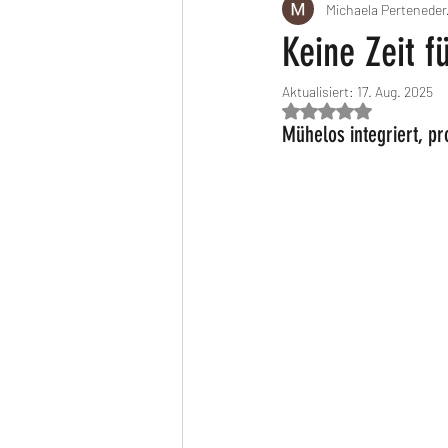
Michaela Perteneder
6-Motivation & Routinen fördern
Keine Zeit f
Aktualisiert:
17. Aug. 2025
5-Sinn finden werteorientiert leben
Mit NaN von 5 Ste
Mühelos integriert, pr