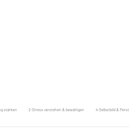
Home
Vita
Coaching
L
ng stärken
2-Stress verstehen & bewältigen
4-Selbstbild & Pers