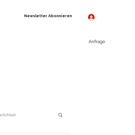
Newsletter Abonnieren
Anmelden
Anfrage
eistungen
Events
Blog
Kontakt
önlichkeit