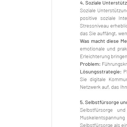
4. Soziale Unterstüt
Soziale Unterstützung
positive soziale In
Stressniveau erheblic
das Sie auffängt, wen
Was macht diese Me
emotionale und prakt
Erleichterung bringen
Problem:
 Führungskrä
Lösungsstrategie:
 P
Sie digitale Kommun
Netzwerk auf, das Ih
5. Selbstfürsorge u
Selbstfürsorge un
Muskelentspannung
Selbstfürsorge als ei