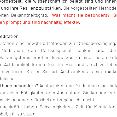
orgestellt, die wissenschaftlich belegt sind und Ihnen
 und Ihre Resilienz zu stärken
. Die vorgestellten 
Methoden
iten Bekanntheitsgrad.  
Was macht sie besonders?  Si
ken prompt und sind nachhaltig effektiv.
editation
itation sind bewährte Methoden zur Stressbewältigung. 
Meditation den Cortisolspiegel senken und die 
ervensystems erhöhen kann, was zu einer tiefen Ents
r Achtsamkeit lernen Sie, im Hier und Jetzt zu lebe
 zu lösen. Stellen Sie sich Achtsamkeit als einen Anker 
abil hält.
thode besonders?
 Achtsamkeit und Meditation sind ein
speziellen Fähigkeiten oder Ausrüstung. Sie können jederz
as sie besonders flexibel und zugänglich macht.
ungskräfte haben Schwierigkeiten, Zeit für Meditation
ei, still zu sitzen.