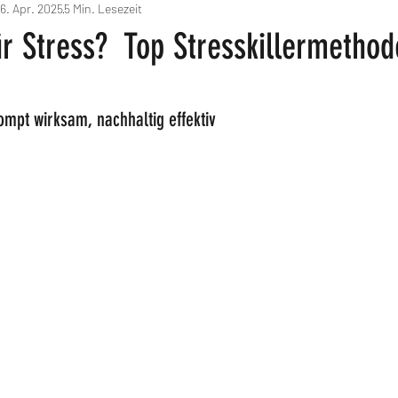
6. Apr. 2025
5 Min. Lesezeit
3-Mindset & Emotionale Intelligenz
7-Klarheit & Entscheidungskraft
ür Stress? Top Stresskillermetho
rnen bewertet.
ompt wirksam, nachhaltig effektiv