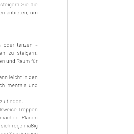
teigern Sie die 
en anbieten, um 
 oder tanzen – 
n zu steigern. 
en und Raum für 
ann leicht in den 
uch mentale und 
 zu finden.
elsweise Treppen 
machen. Planen 
 sich regelmäßig 
nem Spaziergang 