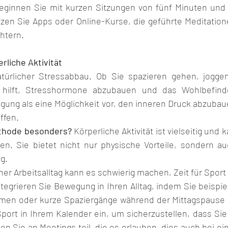
eginnen Sie mit kurzen Sitzungen von fünf Minuten und s
tzen Sie Apps oder Online-Kurse, die geführte Meditation
chtern.
rliche Aktivität
türlicher Stressabbau. Ob Sie spazieren gehen, joggen
ät hilft, Stresshormone abzubauen und das Wohlbefinde
egung als eine Möglichkeit vor, den inneren Druck abzubau
ffen.
thode besonders?
 Körperliche Aktivität ist vielseitig und k
rden. Sie bietet nicht nur physische Vorteile, sondern a
g.
her Arbeitsalltag kann es schwierig machen, Zeit für Sport
ntegrieren Sie Bewegung in Ihren Alltag, indem Sie beispi
hmen oder kurze Spaziergänge während der Mittagspause 
Sport in Ihrem Kalender ein, um sicherzustellen, dass Sie
 Sie an Meetings teil, die es erlauben, dies auch bei ei