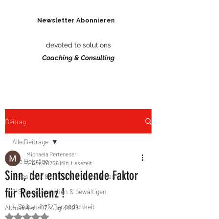
Newsletter Abonnieren
REDHABITS
devoted to solutions
Coaching & Consulting
Beitrag
Alle Beiträge
Michaela Perteneder
Alle Beiträge
6. Apr. 2025
6 Min. Lesezeit
Sinn, der entscheidende Faktor
1-Resilienz & Selbstführung stärken
für Resilienz !
2-Stress verstehen & bewältigen
4-Selbstbild & Persönlichkeit
Aktualisiert:
17. Aug. 2025
Mit NaN von 5 Sternen bewertet.