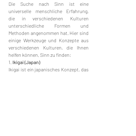
Die Suche nach Sinn ist eine 
universelle menschliche Erfahrung, 
die in verschiedenen Kulturen 
unterschiedliche Formen und 
Methoden angenommen hat. Hier sind 
einige Werkzeuge und Konzepte aus 
verschiedenen Kulturen, die Ihnen 
helfen können, Sinn zu finden:
1. 
Ikigai (Japan)
Ikigai ist ein japanisches Konzept, das 
sich aus den Worten "iki" (Leben) und 
"gai" (Wert oder Nutzen) 
zusammensetzt und "einen Grund zu 
leben" bedeutet. Es beschreibt die 
Schnittmenge von vier Bereichen:
   - 
Was Sie lieben
   - 
Worin Sie gut sind
   - 
Was die Welt braucht
   - 
Wofür Sie bezahlt werden können